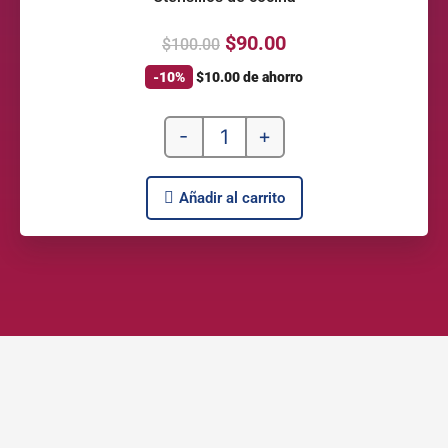
$
90.00
$
100.00
-10%
$
10.00
de ahorro
-
+
Añadir al carrito