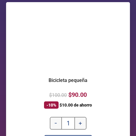
Bicicleta pequeña
$
90.00
$
100.00
-10%
$
10.00
de ahorro
-
+