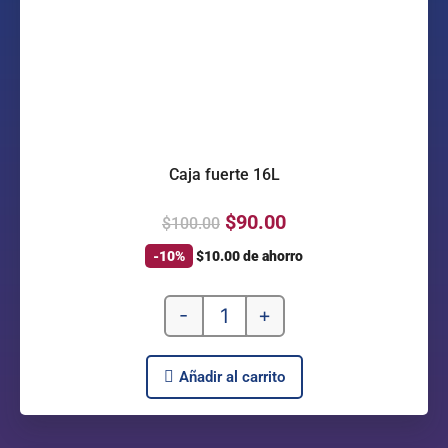
Caja fuerte 16L
$
90.00
$
100.00
-10%
$
10.00
de ahorro
-
+
Añadir al carrito