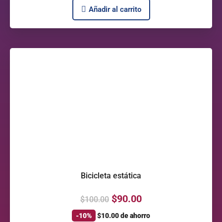
Añadir al carrito
Bicicleta estática
$
90.00
$
100.00
-10%
$
10.00
de ahorro