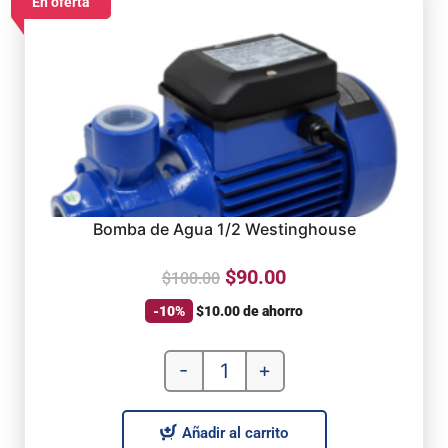
En oferta
Bomba de Agua 1/2 Westinghouse
$
90.00
$
100.00
-10%
$
10.00
de ahorro
-
+
Añadir al carrito