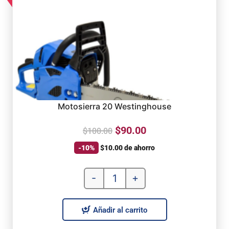
Motosierra 20 Westinghouse
$
90.00
$
100.00
-10%
$
10.00
de ahorro
-
+
Añadir al carrito