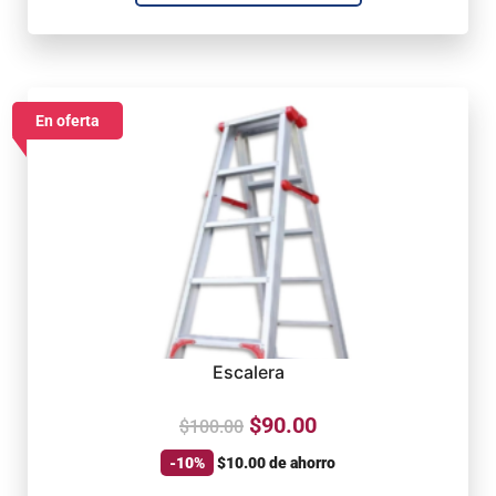
En oferta
Escalera
$
90.00
$
100.00
-10%
$
10.00
de ahorro