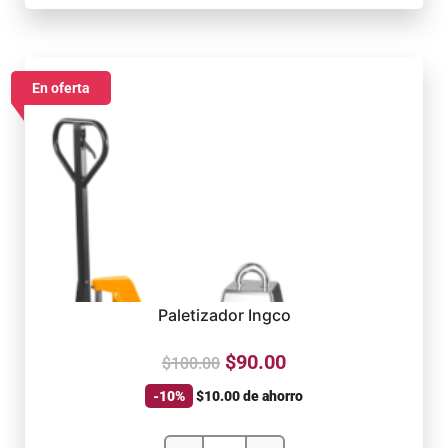
En oferta
Paletizador Ingco
$
90.00
$
100.00
-10%
$
10.00
de ahorro