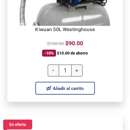
Kiwuan 50L Westinghouse
$
90.00
$
100.00
-10%
$
10.00
de ahorro
-
+
Añadir al carrito
En oferta