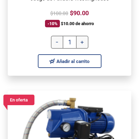
$
90.00
$
100.00
-10%
$
10.00
de ahorro
-
+
Añadir al carrito
En oferta