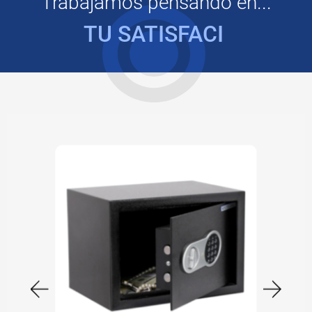
Trabajamos pensando en...
T
U
S
A
T
I
S
F
A
C
I
Ó
N
|