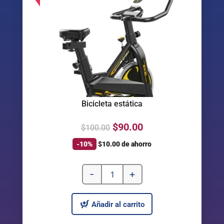
Bicicleta estática
$
90.00
$
100.00
-10%
$
10.00
de ahorro
-
+
Añadir al carrito