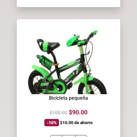
Bicicleta pequeña
$
90.00
$
100.00
-10%
$
10.00
de ahorro