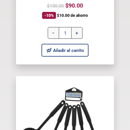
$
90.00
$
100.00
-10%
$
10.00
de ahorro
-
+
Añadir al carrito