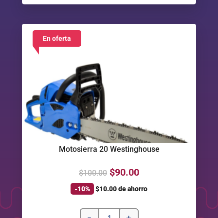
En oferta
Motosierra 20 Westinghouse
$
90.00
$
100.00
-10%
$
10.00
de ahorro
-
+