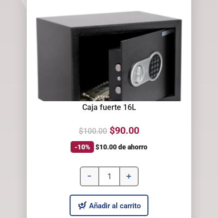
Caja fuerte 16L
$
90.00
$
100.00
-10%
$
10.00
de ahorro
-
+
Añadir al carrito