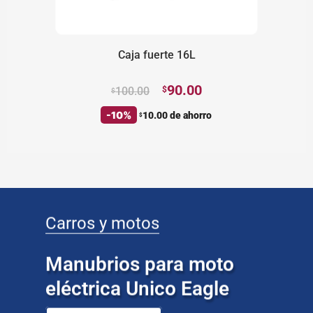
Caja fuerte 16L
90.00
100.00
$
$
Añadir al carrito
-10%
10.00
de ahorro
$
Carros y motos
Manubrios para moto
eléctrica Unico Eagle