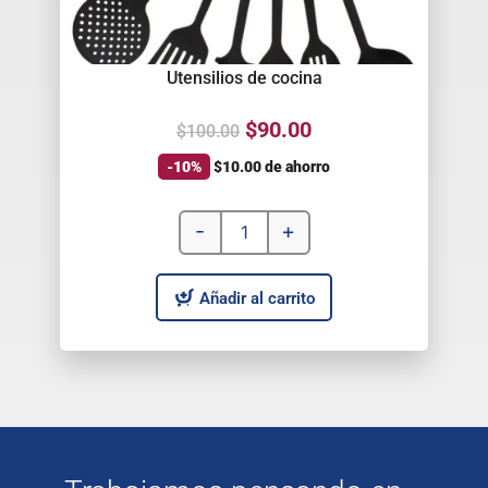
Utensilios de cocina
$
90.00
$
100.00
-10%
$
10.00
de ahorro
-
+
Añadir al carrito