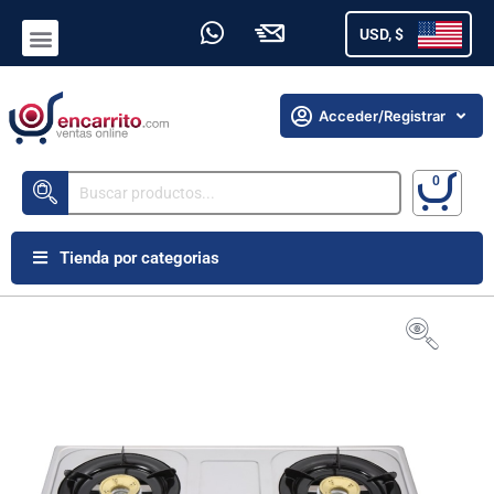
USD, $
Acceder/Registrar
Tienda por categorias