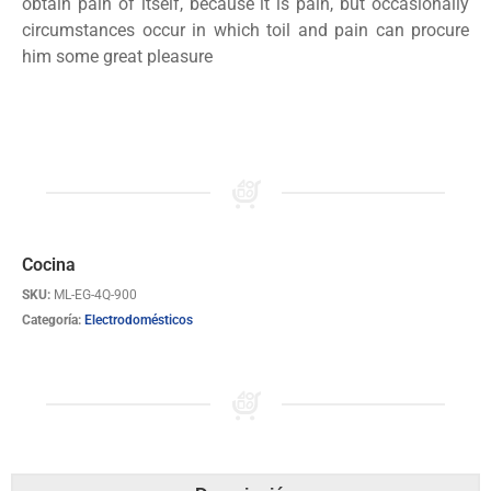
obtain pain of itself, because it is pain, but occasionally
circumstances occur in which toil and pain can procure
him some great pleasure
Cocina
SKU:
ML-EG-4Q-900
Categoría:
Electrodomésticos