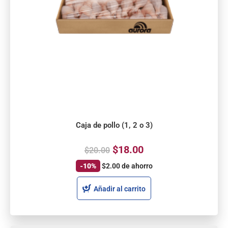
Caja de pollo (1, 2 o 3)
$
18.00
$
20.00
-10%
$
2.00
de ahorro
Añadir al carrito