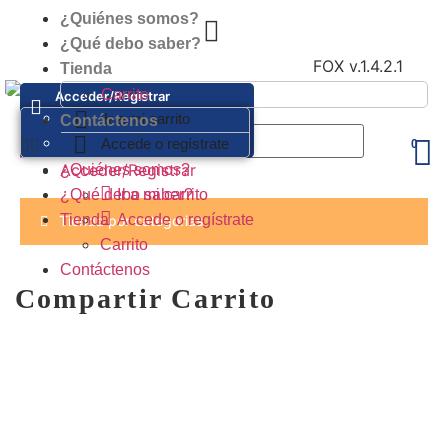
¿Quiénes somos?
USD, $
¿Qué debo saber?
FOX v.1.4.2.1
Tienda
Carrito
Acceder/Registrar
Ir a mi carrito
Contáctenos
Accede o regístrate
Acceder/Registrar
¿Quiénes somos?
¿Qué debo saber?
Ir a mi carrito
Tienda
Accede o regístrate
Tienda por categorias
Carrito
Contáctenos
Compartir Carrito