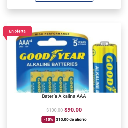
En oferta
Batería Alkalina AAA
$
90.00
$
100.00
-10%
$
10.00
de ahorro