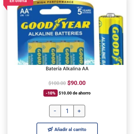
En oferta
Batería Alkalina AA
$
90.00
$
100.00
-10%
$
10.00
de ahorro
-
+
Añadir al carrito