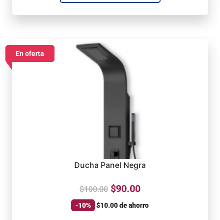
En oferta
Ducha Panel Negra
$
90.00
$
100.00
-10%
$
10.00
de ahorro