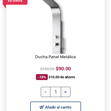
En oferta
Ducha Panel Metálica
$
90.00
$
100.00
-10%
$
10.00
de ahorro
-
+
Añadir al carrito