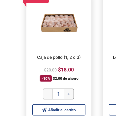
Caja de pollo (1, 2 o 3)
L
$
18.00
$
20.00
-10%
$
2.00
de ahorro
-
+
Añadir al carrito