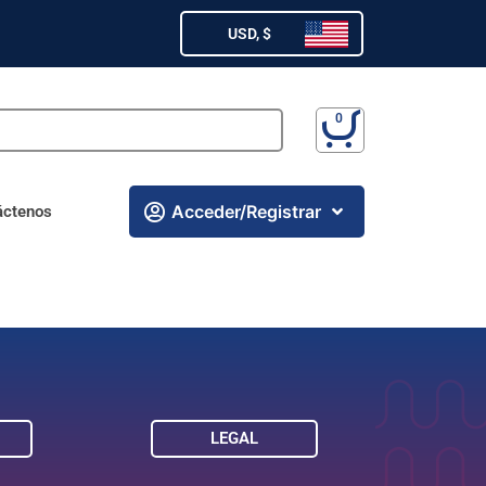
USD, $
Acceder/Registrar
áctenos
LEGAL