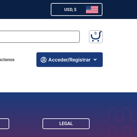
USD, $
Acceder/Registrar
áctenos
LEGAL